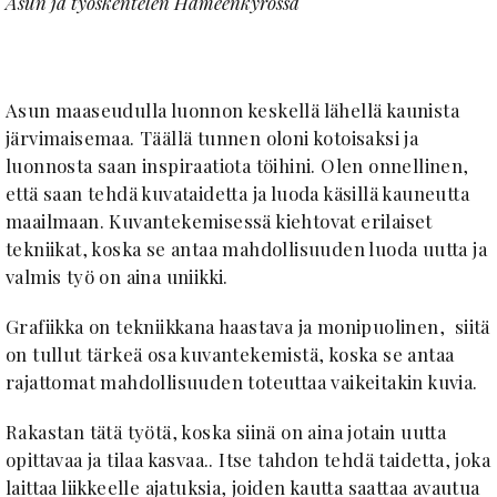
Asun ja työskentelen Hämeenkyrössä
Asun maaseudulla luonnon keskellä lähellä kaunista
järvimaisemaa. Täällä tunnen oloni kotoisaksi ja
luonnosta saan inspiraatiota töihini. Olen onnellinen,
että saan tehdä kuvataidetta ja luoda käsillä kauneutta
maailmaan. Kuvantekemisessä kiehtovat erilaiset
tekniikat, koska se antaa mahdollisuuden luoda uutta ja
valmis työ on aina uniikki.
Grafiikka on tekniikkana haastava ja monipuolinen, siitä
on tullut tärkeä osa kuvantekemistä, koska se antaa
rajattomat mahdollisuuden toteuttaa vaikeitakin kuvia.
Rakastan tätä työtä, koska siinä on aina jotain uutta
opittavaa ja tilaa kasvaa.. Itse tahdon tehdä taidetta, joka
laittaa liikkeelle ajatuksia, joiden kautta saattaa avautua