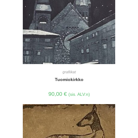
grafiikat
Tuomiokirkko
90,00
€
(sis. ALV:n)